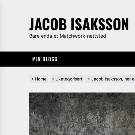
Skip
to
JACOB ISAKSSON
the
content
Bare enda et Matchwork-nettsted
MIN BLOGG
Home
Ukategorisert
Jacob Isaksson, her er